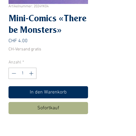
Artikelnummer: 2024YK04
Mini-Comics «There
be Monsters»
Preis
CHF 4.00
CH-Versand gratis
Anzahl
*
In den Warenkorb
Sofortkauf
Mini-Comics von Yasmin König |
www.koeya.ch