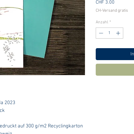
Preis
CHF 3.00
CH-Versand gratis
Anzahl
*
I
da 2023
eck
 gedruckt auf 300 g/m2 Recyclingkarton